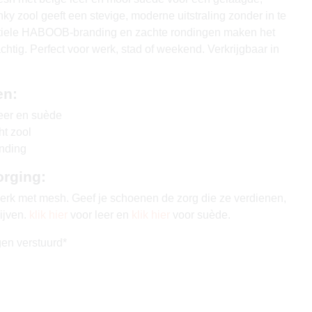
nky zool geeft een stevige, moderne uitstraling zonder in te
btiele HABOOB-branding en zachte rondingen maken het
chtig. Perfect voor werk, stad of weekend. Verkrijgbaar in
en:
eer en suède
ht zool
nding
orging:
rk met mesh. Geef je schoenen de zorg die ze verdienen,
lijven.
klik hier
voor leer en
klik hier
voor suède.
en verstuurd*