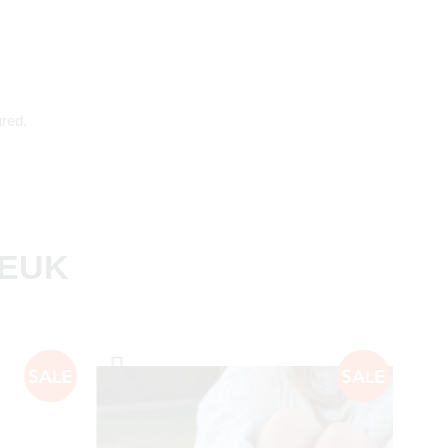
red.
LEUK