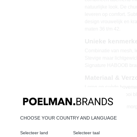
natuurlijke look. De chu
leveren op comfort. Su
design vrouwelijk en kra
maten 36 t/m 42.
Unieke kenmerk
Combinatie van mesh, l
Stevige maar lichtgewic
Signature HABOOB bra
Materiaal & Verz
Leren en suède bovenwe
zodat ze tijdloos mooi b
Vandaag besteld = morg
CHOOSE YOUR COUNTRY AND LANGUAGE
Selecteer land
Selecteer taal