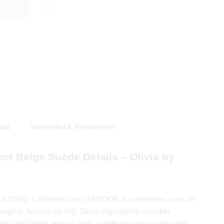
DJE
ails
Verzenden & Retourneren
et Beige Suède Details – Olivia by
de ICONIC Collection van HABOOB is ontworpen voor de
eging, balans en stijl. Deze eigentijdse sneaker
h met beige leer en mooi suède voor een gelaagde,