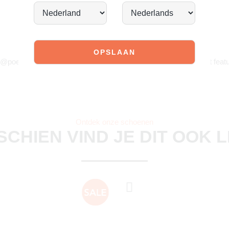
JOIN OUR COMMUNITY!
 @poelman.brands en gebruik #yespoelman op Instagram to get featu
Ontdek onze schoenen
SCHIEN VIND JE DIT OOK 