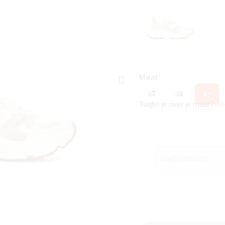
Maat
37
38
39
Twijfel je over je maat?
Be