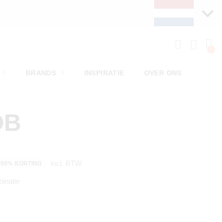
VANDAAG BESTELD, MORGEN VERSTUU
BRANDS
INSPIRATIE
OVER ONS
OB
incl. BTW
50% KORTING
inatie