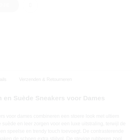
DJE
ails
Verzenden & Retourneren
en en Suède Sneakers voor Dames
ers voor dames combineren een stoere look met ultiem
suède en leer zorgen voor een luxe uitstraling, terwijl de
een speelse en trendy touch toevoegt. De contrasterende
maken de schoen extra stijlvol. De stevige rubberen zool