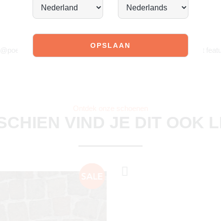
JOIN OUR COMMUNITY!
 @poelman.brands en gebruik #yespoelman op Instagram to get featu
Ontdek onze schoenen
SCHIEN VIND JE DIT OOK 