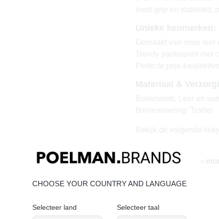
biedt grip en stabiliteit,
Unieke kenmerken:
Gemaakt van mooi leer
Trendy panterprint met c
Perfecte prijs-kwaliteit
Materiaal & Verzorg
Bovenwerk: Leer en su
Binnenvoering: Textiel
Bekijk de volgende linkj
onderhouden
Vandaag besteld = mo
CHOOSE YOUR COUNTRY AND LANGUAGE
Selecteer land
Selecteer taal