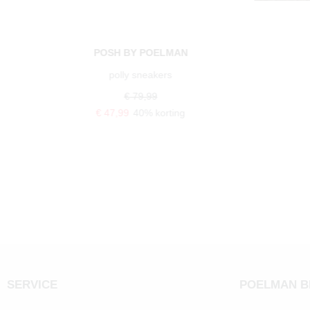
POELMAN
anemone sneakers
€ 99,99
€ 59,99
40% korting
SERVICE
POELMAN 