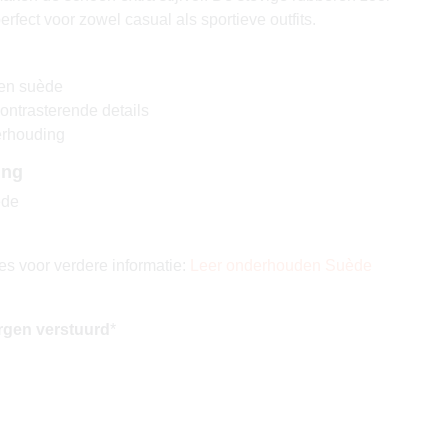
 perfect voor zowel casual als sportieve outfits.
 en suède
ontrasterende details
verhouding
ing
ède
es voor verdere informatie:
Leer onderhouden
Suède
rgen verstuurd
*