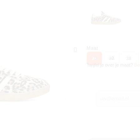
Maat
36
37
38
Twijfel je over je maat?
Be