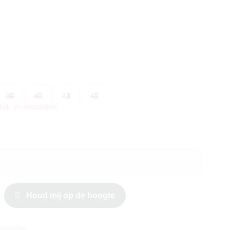
39
40
41
42
kijk de maattabel
.
Houd mij op de hoogte