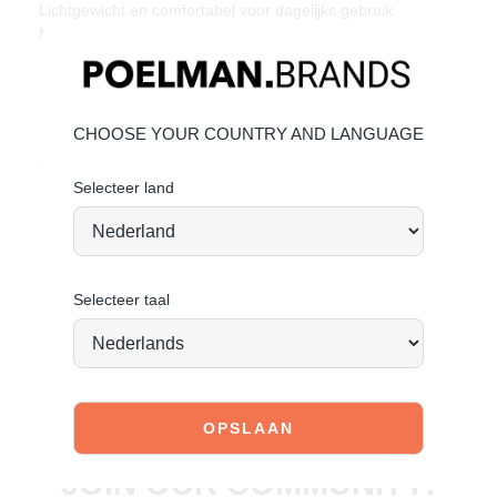
Lichtgewicht en comfortabel voor dagelijks gebruik
Makkelijk te combineren met elke outfit
Materiaal & verzorging
Bovenmateriaal: leer – Voering: textiel
Leer onderhouden
CHOOSE YOUR COUNTRY AND LANGUAGE
Vandaag besteld = morgen verstuurd*
Selecteer land
Clean, comfy en always on trend. Your new go-to.
Selecteer taal
JOIN OUR COMMUNITY!