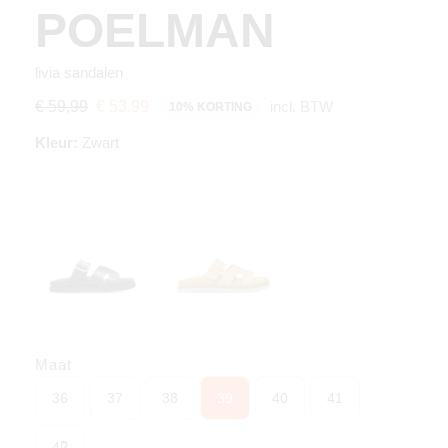
POELMAN
livia sandalen
incl. BTW
€ 59,99
€ 53,99
10% KORTING
Kleur:
Zwart
Maat
36
37
38
39
40
41
42