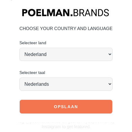
✔ Comfortabel voetbed voor extra draaggemak
✔ Perfecte prijs-kwaliteitverhouding
Materiaal & Verzorging:
CHOOSE YOUR COUNTRY AND LANGUAGE
Het bovenwerk is gemaakt van hoogwaardig synthetisch
materiaal.
Klik hier
om te kijken hoe jij het beste de schoen
kan verzorgen.
Selecteer land
Selecteer taal
JOIN OUR COMMUNITY!
Tag @poelman.brands en gebruik #yespoelman op
Instagram to get featured.