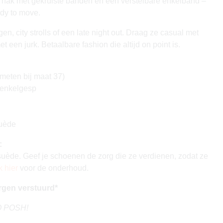
hak met gekruiste banden en een verstelbare enkelband –
ady to move.
en, city strolls of een late night out. Draag ze casual met
et een jurk. Betaalbare fashion die altijd on point is.
meten bij maat 37)
 enkelgesp
suède
:
uède. Geef je schoenen de zorg die ze verdienen, zodat ze
k hier
voor de onderhoud.
rgen verstuurd*
GO POSH!