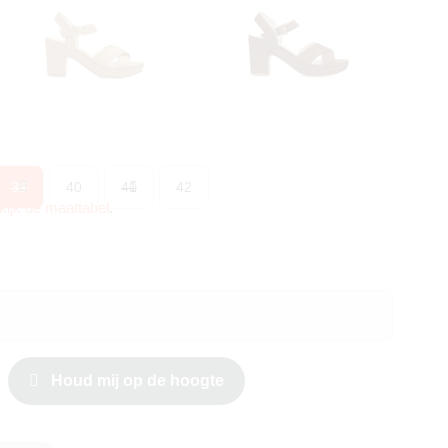
39
40
41
42
kijk de maattabel
.
Houd mij op de hoogte