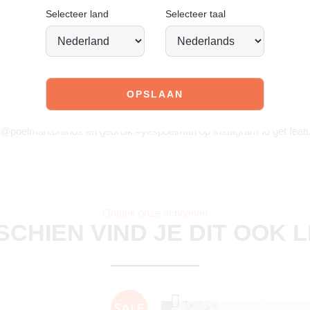
Selecteer land
Selecteer taal
JOIN OUR COMMUNITY!
 @poelman.brands en gebruik #yespoelman op Instagram to get featu
Ontdek onze schoenen
SCHIEN VIND JE DIT OOK 