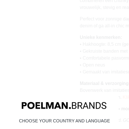
combineren een chunky 
vrouwelijk, stevig en re
Perfect voor zonnige dag
denim of ga all-in chic m
Unieke kenmerken:
• Hakhoogte: 8,5 cm (ge
• Gekruiste banden met
• Comfortabele pasvorm
• Open neus
• Gemaakt van imitatie
Materiaal & verzorging
Bovenwerk van imitaties
tijdloos mooi blijven.
Kli
Vandaag besteld = mo
Stand tall. Stay bold. 
CHOOSE YOUR COUNTRY AND LANGUAGE