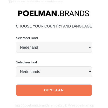
Tijdloos en veelzijdig te combineren
Materiaal & verzorging
Bovenmateriaal: Leer – Voering: synthetisch
Leer onderhouden
CHOOSE YOUR COUNTRY AND LANGUAGE
Vandaag besteld = morgen verstuurd*
Selecteer land
Zomers, vrouwelijk en ready to go. Let’s go.
Selecteer taal
JOIN OUR COMMUNITY!
Tag @poelman.brands en gebruik #yespoelman op