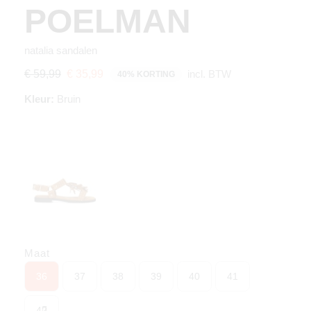
POELMAN
natalia sandalen
incl. BTW
€ 59,99
€ 35,99
40% KORTING
Kleur:
Bruin
Maat
36
37
38
39
40
41
42