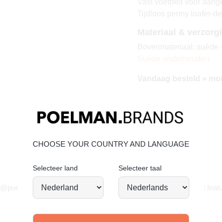
Vast voetbed voor aan
Tijdloos penny loafer-d
Materiaal & verzorg
Bovenmateriaal: suède –
Suède onderhouden
Vandaag besteld = mo
CHOOSE YOUR COUNTRY AND LANGUAGE
Selecteer land
Selecteer taal
JOIN OUR COMMUNITY!
 @poelman.brands en gebruik #yespoelman op Instagram to get featu