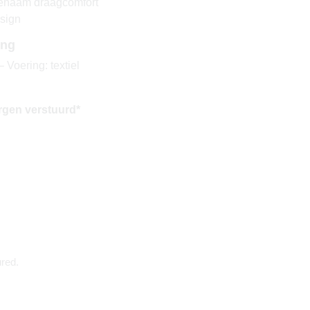
genaam draagcomfort
esign
ing
 Voering: textiel
rgen verstuurd*
red.