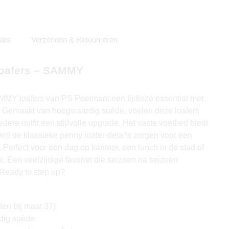
ails
Verzenden & Retourneren
oafers – SAMMY
MY loafers van PS Poelman: een tijdloze essential met
g. Gemaakt van hoogwaardig suède, voelen deze loafers
dere outfit een stijlvolle upgrade. Het vaste voetbed biedt
rwijl de klassieke penny loafer-details zorgen voor een
. Perfect voor een dag op kantoor, een lunch in de stad of
 Een veelzijdige favoriet die seizoen na seizoen
 Ready to step up?
en bij maat 37)
dig suède