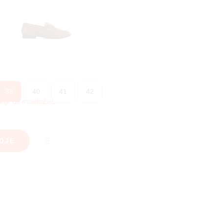
39
40
41
42
kijk de maattabel
.
DJE