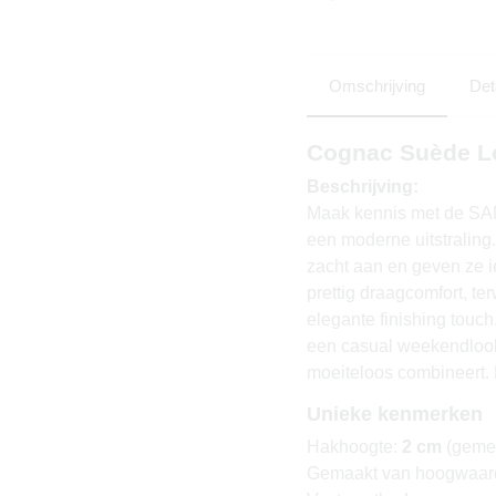
Omschrijving
Det
Cognac Suède L
Beschrijving:
Maak kennis met de SAM
een moderne uitstralin
zacht aan en geven ze ie
prettig draagcomfort, te
elegante finishing touch
een casual weekendlook.
moeiteloos combineert.
Unieke kenmerken
Hakhoogte:
2 cm
(gemet
Gemaakt van hoogwaar