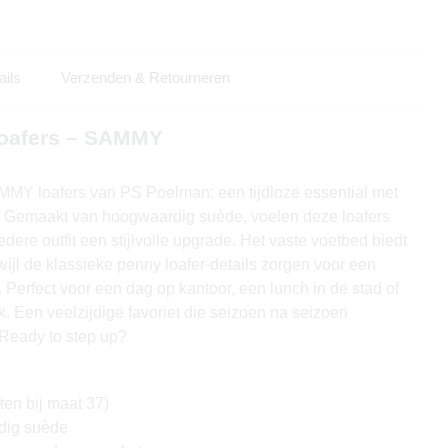
ails
Verzenden & Retourneren
oafers – SAMMY
MY loafers van PS Poelman: een tijdloze essential met
g. Gemaakt van hoogwaardig suède, voelen deze loafers
dere outfit een stijlvolle upgrade. Het vaste voetbed biedt
rwijl de klassieke penny loafer-details zorgen voor een
. Perfect voor een dag op kantoor, een lunch in de stad of
 Een veelzijdige favoriet die seizoen na seizoen
 Ready to step up?
en bij maat 37)
dig suède