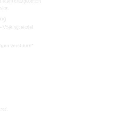
genaam draagcomfort
esign
ing
 Voering: textiel
rgen verstuurd*
red.