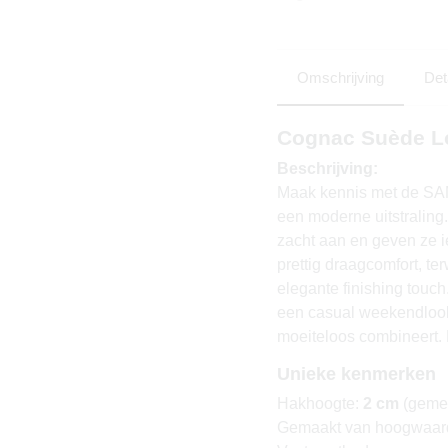
Omschrijving
Det
Cognac Suède L
Beschrijving:
Maak kennis met de SAM
een moderne uitstralin
zacht aan en geven ze ie
prettig draagcomfort, te
elegante finishing touch
een casual weekendlook.
moeiteloos combineert.
Unieke kenmerken
Hakhoogte:
2 cm
(gemet
Gemaakt van hoogwaar