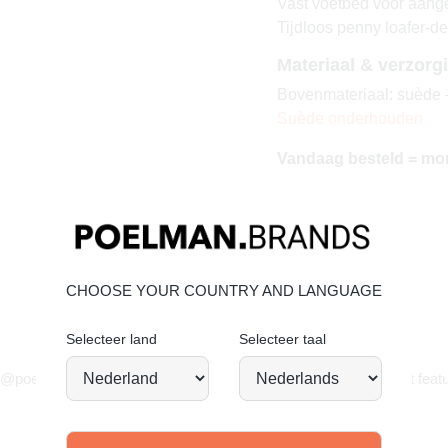
Vast voetbed voor aan
Tijdloos penny loafer-d
Materiaal & verzorg
Bovenmateriaal: suède –
Suède onderhouden
Vandaag besteld = mo
CHOOSE YOUR COUNTRY AND LANGUAGE
Selecteer land
Selecteer taal
JOIN OUR COMMUNITY!
 @poelman.brands en gebruik #yespoelman op Instagram to get featu