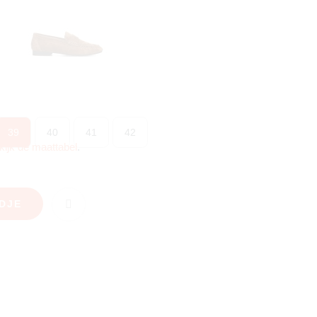
39
40
41
42
kijk de maattabel
.
DJE