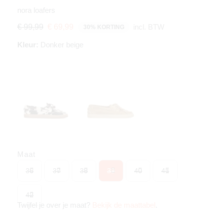
nora loafers
incl. BTW
€ 99,99
€ 69,99
30% KORTING
Kleur:
Donker beige
Maat
36
37
38
39
40
41
42
Twijfel je over je maat?
Bekijk de maattabel
.