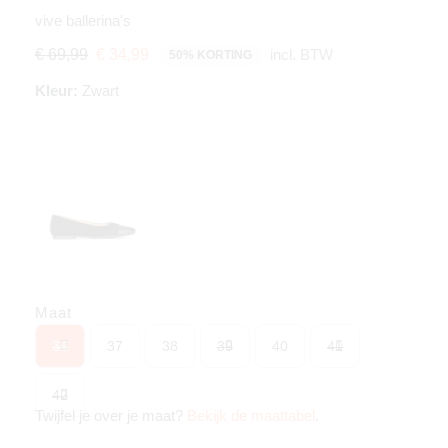
vive ballerina's
incl. BTW
€ 69,99
€ 34,99
50% KORTING
Kleur:
Zwart
Maat
36
37
38
39
40
41
42
Twijfel je over je maat?
Bekijk de maattabel
.