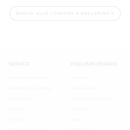
BEKIJK ALLE LOAFERS & BALLERINA'S
SERVICE
POELMAN BRANDS
Veel gestelde vragen
Over ons
Verzending & Levering
Onze merken
Retourneren
Join the Poelman Club
Garantie
Vacatures
Contact
Blogs
Schoenenverzorging
Wholesale