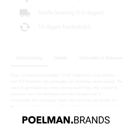
Omschrijving
Details
Verzenden & Retourneren
Deze on-trend vrouwelijke 'VIVE' ballerina's voor dames
van PS Poelman zijn gemaakt van prachtig zwart suède. De
neus is gemaakt van mooi stevig zwart leer. Het model is
voorzien van een blokhak met een hoogte van 1
centimeter. De instapper heeft een voering van textiel en
een vast voetbed van leer. Deze ballerina's zijn helemaal
volgens de laatste trends en super leuk te combineren!