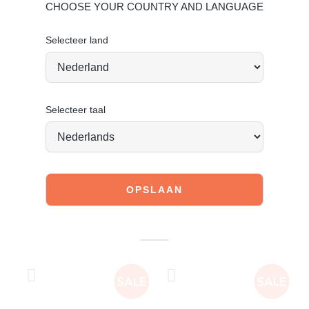
CHOOSE YOUR COUNTRY AND LANGUAGE
Selecteer land
Selecteer taal
JOIN OUR COMMUNITY!
Tag @poelman.brands en gebruik #yespoelman op
Instagram to get featured.
Ontdek onze schoenen
MISSCHIEN VIND JE DIT OOK
LEUK