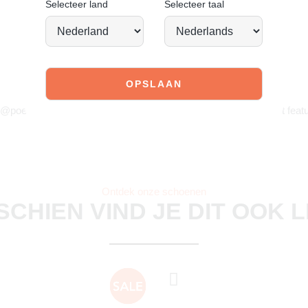
Selecteer land
Selecteer taal
JOIN OUR COMMUNITY!
 @poelman.brands en gebruik #yespoelman op Instagram to get featu
Ontdek onze schoenen
SCHIEN VIND JE DIT OOK 