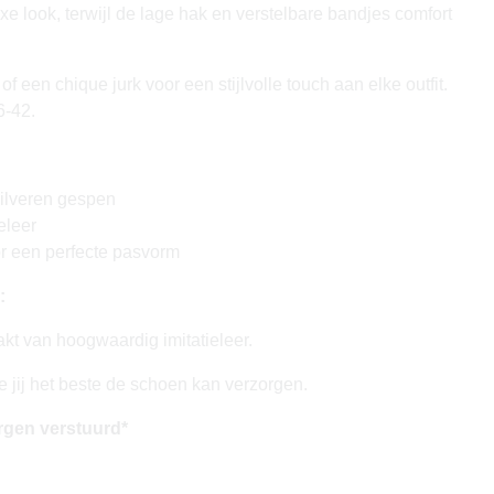
xe look, terwijl de lage hak en verstelbare bandjes comfort
f een chique jurk voor een stijlvolle touch aan elke outfit.
6-42.
zilveren gespen
ieleer
r een perfecte pasvorm
:
t van hoogwaardig imitatieleer.
e jij het beste de schoen kan verzorgen.
rgen verstuurd*