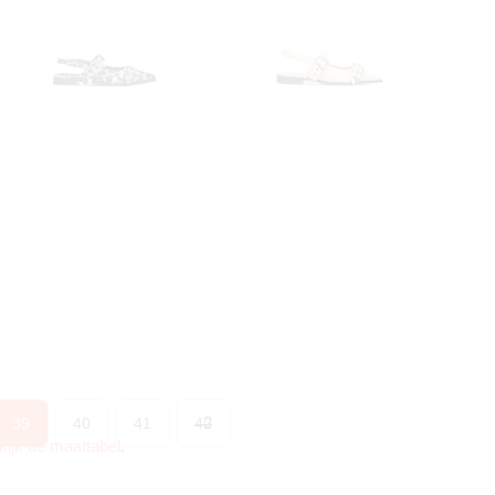
39
40
41
42
kijk de maattabel
.