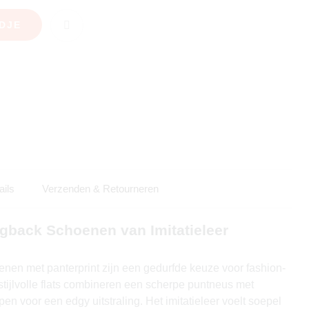
DJE
ails
Verzenden & Retourneren
gback Schoenen van Imitatieleer
enen met panterprint zijn een gedurfde keuze voor fashion-
tijlvolle flats combineren een scherpe puntneus met
en voor een edgy uitstraling. Het imitatieleer voelt soepel