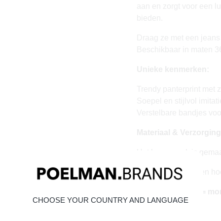
aan en zorgt voor een lu
bieden.
Draag ze met een jeans o
Beschikbaar in maten 3
Unieke kenmerken:
Trendy panterprint met 
Soepel en stijlvol imitat
Verstelbare bandjes voo
Materiaal & Verzorging
Het bovenwerk is gemaak
Klik hier
om te kijken ho
Vandaag besteld = mo
CHOOSE YOUR COUNTRY AND LANGUAGE