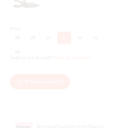
Maat
36
37
38
39
40
41
42
Twijfel je over je maat?
Bekijk de maattabel
.
IN WINKELMANDJE
KIES JE MAAT