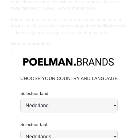
moeiteloos de show. De spitse neus en open hiel geven
deze flats een vrouwelijke twist met attitude.
Perfect voor het voorjaar, onder een soepele pantalon of
maxi skirt. Of je nu naar kantoor gaat of een koffiedate hebt
– deze slingbacks brengen stijl en comfort samen.
Unieke kenmerken:
• Hakhoogte: 2 cm (gemeten bij maat 37)
• Gemaakt van bordeauxrood imitatieleer
• Puntige neus voor een elegante look
• Zilverkleurige gespsluiting
• Open hiel met verstelbaar bandje
CHOOSE YOUR COUNTRY AND LANGUAGE
Materiaal & verzorging:
Selecteer land
Bovenwerk van imitatieleer. Geef je schoenen de zorg die
ze verdienen, zodat ze tijdloos mooi blijven.
Klik hier
voor
de onderhoud.
Vandaag besteld = morgen verstuurd*
Selecteer taal
Stand tall. Stay bold. GO POSH!