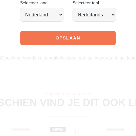
Selecteer land
Selecteer taal
JOIN OUR COMMUNITY!
 @poelman.brands en gebruik #yespoelman op Instagram to get featu
Ontdek onze schoenen
SCHIEN VIND JE DIT OOK 