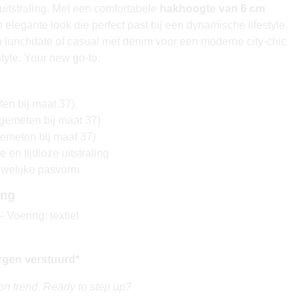
 uitstraling. Met een comfortabele
hakhoogte van 6 cm
 elegante look die perfect past bij een dynamische lifestyle.
 lunchdate of casual met denim voor een moderne city-chic
style. Your new go-to.
en bij maat 37)
gemeten bij maat 37)
emeten bij maat 37)
 en tijdloze uitstraling
uwelijke pasvorm
ing
 Voering: textiel
rgen verstuurd*
on trend. Ready to step up?