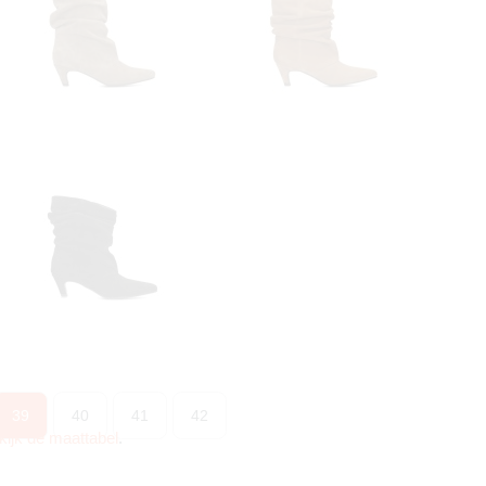
39
40
41
42
kijk de maattabel
.