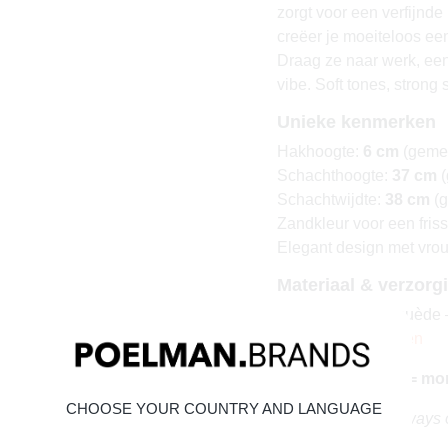
zorgt voor een verfijnde
creëer je moeiteloos een
Draag ze naar werk, een
vibe. Soft tones, strong 
Unieke kenmerken
Hakhoogte:
6 cm
(gemet
Schachthoogte:
37 cm
(
Schachtwijdte:
38 cm
(g
Zandkleur voor een frisse
Elegant design met vro
Materiaal & verzorg
Bovenmateriaal: suède –
Suède onderhouden
Vandaag besteld = mo
CHOOSE YOUR COUNTRY AND LANGUAGE
Elegant, soft en always 