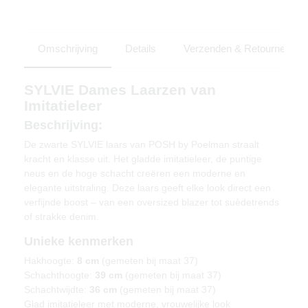
Omschrijving
Details
Verzenden & Retourneren
SYLVIE Dames Laarzen van
Imitatieleer
Beschrijving:
De zwarte SYLVIE laars van POSH by Poelman straalt
kracht en klasse uit. Het gladde imitatieleer, de puntige
neus en de hoge schacht creëren een moderne en
elegante uitstraling. Deze laars geeft elke look direct een
verfijnde boost – van een oversized blazer tot suèdetrends
of strakke denim.
Unieke kenmerken
Hakhoogte:
8 cm
(gemeten bij maat 37)
Schachthoogte:
39 cm
(gemeten bij maat 37)
Schachtwijdte:
36 cm
(gemeten bij maat 37)
Glad imitatieleer met moderne, vrouwelijke look