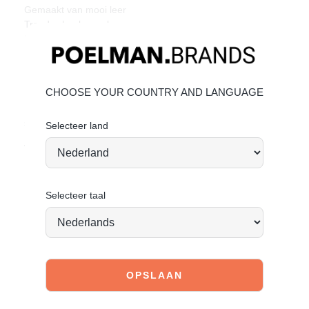
Gemaakt van mooi leer
Trendy chunky zool
Perfect te combineren met diverse outfits
Materiaal & Verzorging:
Deze sneakers zijn gemaakt van leer.
CHOOSE YOUR COUNTRY AND LANGUAGE
Bekijk de volgende link om te kijken hoe jij het beste de
schoen kan verzorgen:
Leer onderhouden
.
Selecteer land
Vandaag besteld = morgen verstuurd
*
Selecteer taal