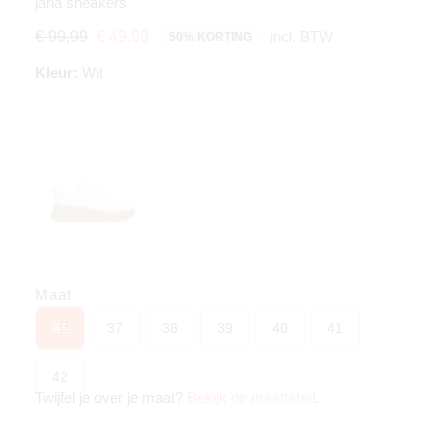
jana sneakers
incl. BTW
€ 99,99
€ 49,99
50% KORTING
Kleur:
Wit
Maat
36
37
38
39
40
41
42
Twijfel je over je maat?
Bekijk de maattabel
.