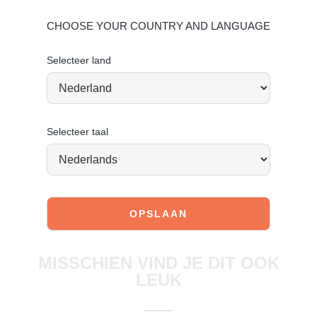
Vandaag besteld = morgen verstuurd*
CHOOSE YOUR COUNTRY AND LANGUAGE
Selecteer land
Selecteer taal
JOIN OUR COMMUNITY!
Tag @poelman.brands en gebruik #yespoelman op
Instagram to get featured.
Ontdek onze schoenen
MISSCHIEN VIND JE DIT OOK
LEUK