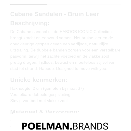
Cabane Sandalen - Bruin Leer
Beschrijving:
De Cabane sandaal uit de HABOOB ICONIC Collection
brengt kracht en eenvoud samen. Het bruine leer en de
goudkleurige gespen geven een verfijnde, natuurlijke
uitstraling. De dubbele banden zorgen voor een verstelbare
pasvorm, terwijl het zachte voetbed en de vlakke zool
prettig dragen. Tijdloos, bewust en moeiteloos stijlvol van
stad tot strand. Haboob. Designed to move with you.
Unieke kenmerken:
Hakhoogte: 2 cm (gemeten bij maat 37)
Verstelbare dubbele gespsluiting
Stevig voetbed met vlakke zool
Materiaal & Verzorging:
Gemaakt van leer. Geef je schoenen de zorg die ze
verdienen, zodat ze tijdloos mooi blijven.
klik hier
.