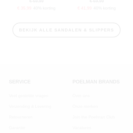
€ 59,99
€ 69,99
€ 35,99
40% korting
€ 41,99
40% korting
BEKIJK ALLE SANDALEN & SLIPPERS
SERVICE
POELMAN BRANDS
Veel gestelde vragen
Over ons
Verzending & Levering
Onze merken
Retourneren
Join the Poelman Club
Garantie
Vacatures