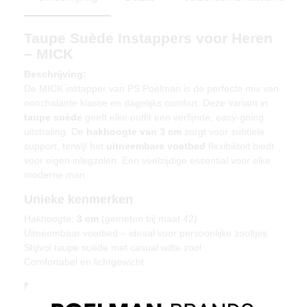
Taupe Suède Instappers voor Heren
– MICK
Beschrijving:
De MICK instapper van PS Poelman is de perfecte mix van
nonchalante klasse en dagelijks comfort. Deze variant in
taupe suède
geeft elke outfit een verfijnde, easy-going
uitstraling. De
hakhoogte van 3 cm
zorgt voor subtiele
support, terwijl het
uitneembare voetbed
flexibiliteit biedt
voor eigen inlegzolen. Een veelzijdige essential voor elke
moderne man.
Unieke kenmerken
Hakhoogte:
3 cm
(gemeten bij maat 42)
Uitneembaar voetbed – ideaal voor persoonlijke zooltjes
Stijlvol taupe suède met casual witte zool
Comfortabel en lichtgewicht
Materiaal & verzorging
Bovenmateriaal: Suède – Voering: textiel