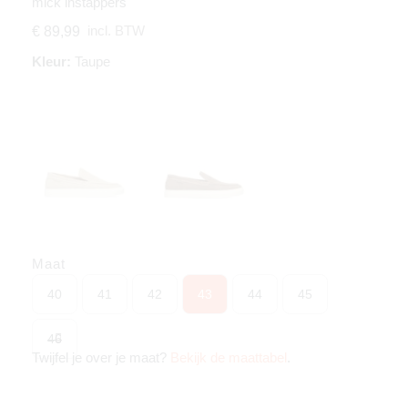
mick instappers
incl. BTW
€ 89,99
Kleur:
Taupe
Maat
40
41
42
43
44
45
46
Twijfel je over je maat?
Bekijk de maattabel
.