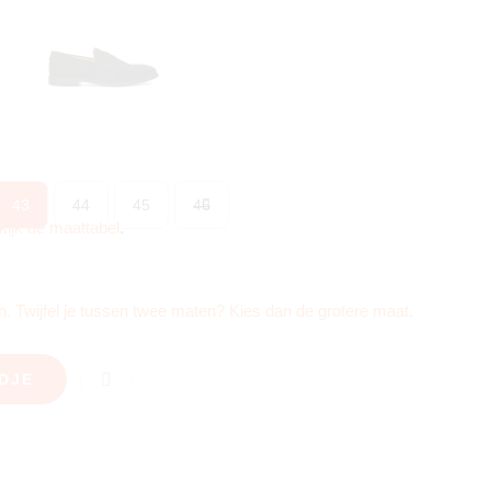
43
44
45
46
kijk de maattabel
.
lein. Twijfel je tussen twee maten? Kies dan de grotere maat.
DJE