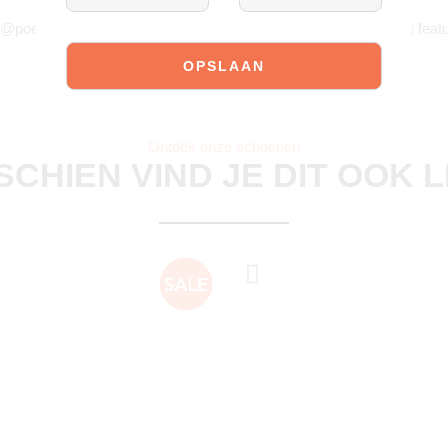
JOIN OUR COMMUNITY!
 @poelman.brands en gebruik #yespoelman op Instagram to get featu
Ontdek onze schoenen
SCHIEN VIND JE DIT OOK 