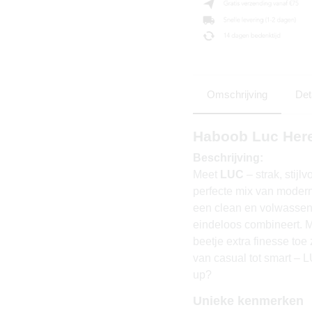
Omschrijving
Det
Haboob Luc Here
Beschrijving:
Meet
LUC
– strak, stijl
perfecte mix van modern 
een clean en volwassen u
eindeloos combineert. M
beetje extra finesse toe
van casual tot smart – 
up?
Unieke kenmerken