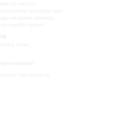
eten bij maat 42)
 een moderne, veelzijdige look
sign met strakke afwerking
oor dagelijks gebruik
ing
oering: textiel
rgen verstuurd*
on point. Your new go-to.