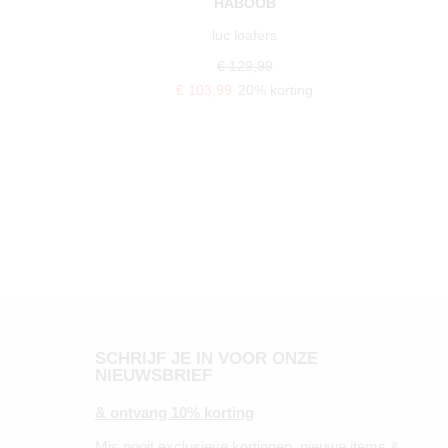
HABOOB
luc loafers
€ 129,99
€ 103,99
20% korting
SCHRIJF JE IN VOOR ONZE
NIEUWSBRIEF
& ontvang 10% korting
Mis nooit exclusieve kortingen, nieuwe items &