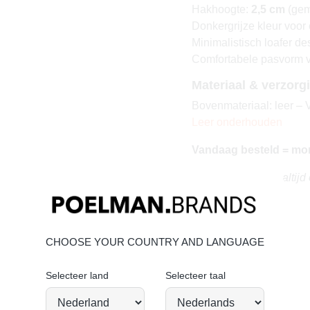
Hakhoogte:
2,5 cm
(gem
Donkergrijze kleur voor
Minimalistisch loafer de
Comfortabele pasvorm v
Materiaal & verzorg
Bovenmateriaal: leer – V
Leer onderhouden
Vandaag besteld = mo
Clean, modern en altijd 
CHOOSE YOUR COUNTRY AND LANGUAGE
Selecteer land
Selecteer taal