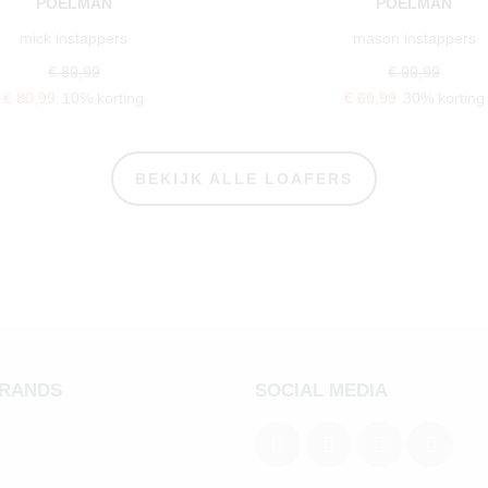
POELMAN
POELMAN
mick instappers
mason instappers
€ 89,99
€ 99,99
€ 80,99
10% korting
€ 69,99
30% korting
BEKIJK ALLE LOAFERS
BRANDS
SOCIAL MEDIA