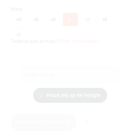
Maat
40
41
42
43
44
45
46
Twijfel je over je maat?
Bekijk de maattabel
.
Houd mij op de hoogte
IN WINKELMANDJE