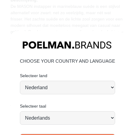
De MASON instapper in marineblauw suède is een stijlvol
alternatief voor zwart: net zo veelzijdig, maar nét wat
frisser. Het zachte suède en de lichte zool zorgen voor een
modern silhouet dat moeiteloos meegaat van casual naar
gekleed. Combineer met een jeans, linnen broek of chino –
deze instapper past zich aan jouw dag aan.
Unieke kenmerken
Hakhoogte:
3 cm
(gemeten bij maat 42)
CHOOSE YOUR COUNTRY AND LANGUAGE
Marineblauw suède met cleane afwerking
Lichte zool voor een fris en comfortabel contrast
Selecteer land
Materiaal & verzorging
Bovenmateriaal: Suède – Voering: Textiel
Suède onderhouden:
Bekijk hier
Selecteer taal
Vandaag besteld = morgen verstuurd*