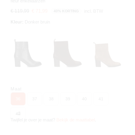
fleur enkellaarzen
incl. BTW
€ 119,99
€ 71,99
40% KORTING
Kleur:
Donker bruin
Maat
36
37
38
39
40
41
42
Twijfel je over je maat?
Bekijk de maattabel
.