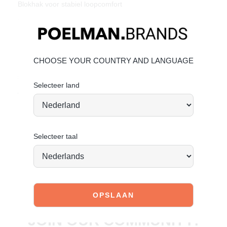
Blokhak voor stabiel loopcomfort
Materiaal & Verzorging
Bovenwerk: Suède
Binnenvoering: Textiel
CHOOSE YOUR COUNTRY AND LANGUAGE
Bekijk de volgende link om te zien hoe jij het beste de
schoen kan verzorgen:
Suède onderhouden
Selecteer land
Vandaag besteld = morgen verstuurd*
Selecteer taal
JOIN OUR COMMUNITY!