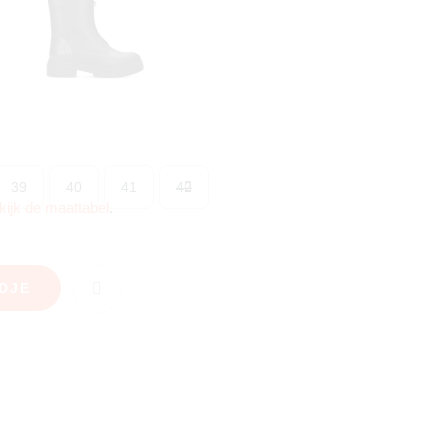
39
40
41
42
kijk de maattabel
.
DJE