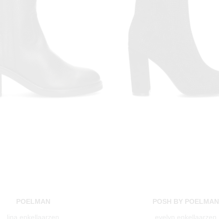
POELMAN
POSH BY POELMA
lina enkellaarzen
evelyn enkellaarzen