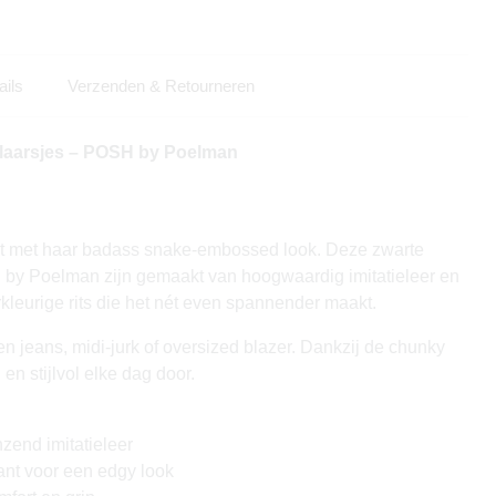
ails
Verzenden & Retourneren
aarsjes – POSH by Poelman
it met haar badass snake-embossed look. Deze zwarte
by Poelman zijn gemaakt van hoogwaardig imitatieleer en
kleurige rits die het nét even spannender maakt.
een jeans, midi-jurk of oversized blazer. Dankzij de chunky
 en stijlvol elke dag door.
nzend imitatieleer
kant voor een edgy look