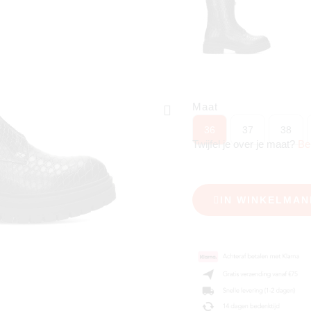
Maat
36
37
38
Twijfel je over je maat?
Be
IN WINKELMAN