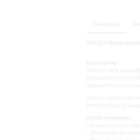
Omschrijving
Det
STACEY Dames Enkell
Beschrijving:
STACEY rockt elke outf
enkellaarzen van POSH 
afgewerkt met een zilver
Stoer én stijlvol onder 
profielzool loop je stevig
Unieke kenmerken:
• Snake-structuur in gla
• Zilverrits aan de voor