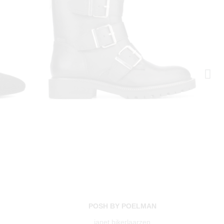
N
POSH BY POELMAN
janet bikerlaarzen