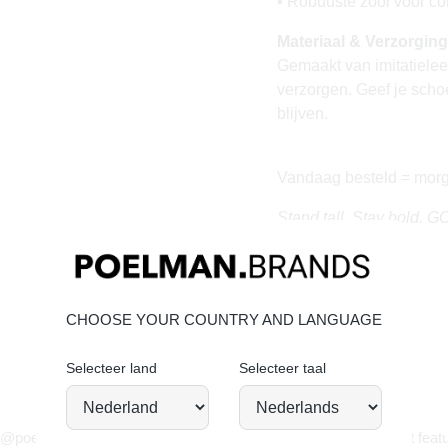
• Robuuste zool voor co
Materiaal & Verzorging
Gemaakt van imitatielee
verzorgen. Geef je scho
blijven.
Vandaag besteld = morg
Stand tall. Stay bold. 
CHOOSE YOUR COUNTRY AND LANGUAGE
Selecteer land
Selecteer taal
JOIN OUR COMMUNITY!
 @poelman.brands en gebruik #yespoelman op Instagram to get featu