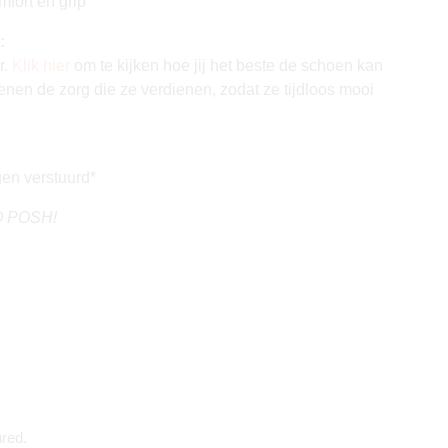
mfort en grip
:
r.
Klik hier
om te kijken hoe jij het beste de schoen kan
enen de zorg die ze verdienen, zodat ze tijdloos mooi
en verstuurd*
GO POSH!
red.