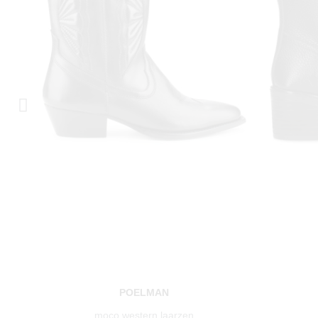
POELMAN
moco western laarzen