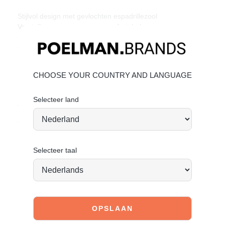
Stijlvol design met gevlochten espadrillezool
Verstelbare gesp voor een comfortabele pasvorm
Gemaakt van stevig imitatieleer
Goede prijs-kwaliteitverhouding
Materiaal & Verzorging:
CHOOSE YOUR COUNTRY AND LANGUAGE
Het bovenwerk is gemaakt van imitatieleer.
Klik hier
om te kijken hoe jij het beste de schoen kan
Selecteer land
verzorgen.
Vandaag besteld = morgen verstuurd*
Selecteer taal