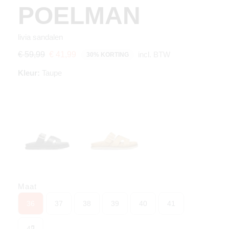
POELMAN
livia sandalen
incl. BTW
€ 59,99
€ 41,99
30% KORTING
Kleur:
Taupe
Maat
36
37
38
39
40
41
42