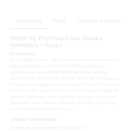
Omschrijving
Details
Verzenden & Retourneren
POSH by Poelman Livia Dames
Sandalen – Taupe
Beschrijving:
Meet
LIVIA
in taupe – dé perfecte mix van minimalistische
stijl en everyday comfort. Deze POSH by Poelman
sandalen met een subtiele
hakhoogte van 1 cm
zijn
gemaakt voor jouw drukke, stijlvolle leven. De zachte taupe
tint geeft een rustige, luxe uitstraling en matcht moeiteloos
met elke outfit. Van werk tot city stroll en van lunchdate tot
weekend getaway – deze sandalen bewegen met je mee.
Combineer ze met denim, linnen of een flowy dress en je
look is instantly on point. Let’s go.
Unieke kenmerken
Hakhoogte:
1 cm
(gemeten bij maat 37)