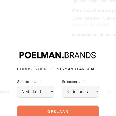
Tijdloos design met mod
Materiaal & verzorg
Bovenmateriaal: Suède –
Suède onderhouden
Vandaag besteld = mo
CHOOSE YOUR COUNTRY AND LANGUAGE
Selecteer land
Selecteer taal
JOIN OUR COMMUNITY!
 @poelman.brands en gebruik #yespoelman op Instagram to get featu