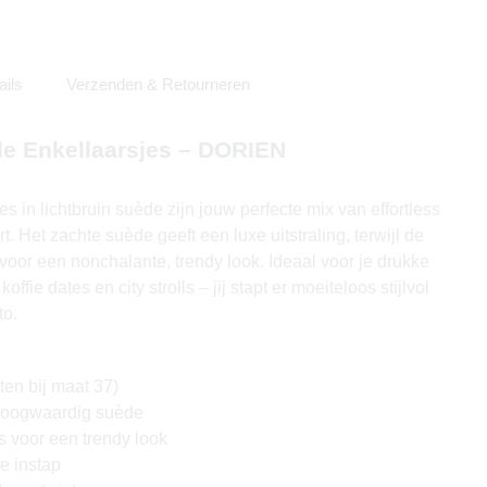
ails
Verzenden & Retourneren
de Enkellaarsjes – DORIEN
in lichtbruin suède zijn jouw perfecte mix van effortless
t. Het zachte suède geeft een luxe uitstraling, terwijl de
voor een nonchalante, trendy look. Ideaal voor je drukke
ffie dates en city strolls – jij stapt er moeiteloos stijlvol
to.
en bij maat 37)
hoogwaardig suède
s voor een trendy look
e instap