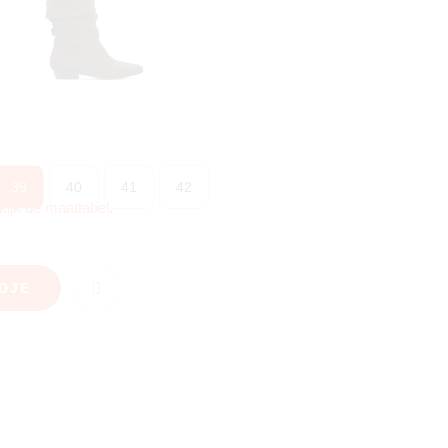
39
40
41
42
kijk de maattabel
.
DJE