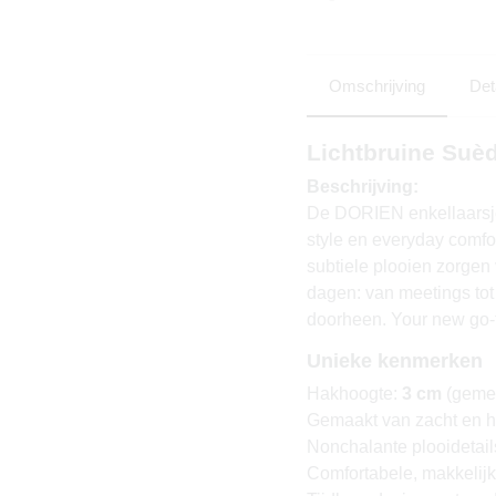
Omschrijving
Det
Lichtbruine Suè
Beschrijving:
De DORIEN enkellaarsjes 
style en everyday comfor
subtiele plooien zorgen 
dagen: van meetings tot ko
doorheen. Your new go-
Unieke kenmerken
Hakhoogte:
3 cm
(gemet
Gemaakt van zacht en 
Nonchalante plooidetail
Comfortabele, makkelijk