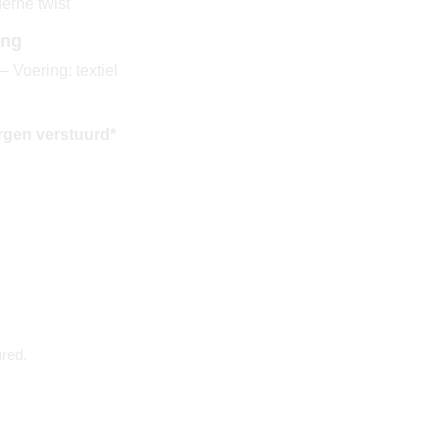
erne twist
ing
 Voering: textiel
rgen verstuurd*
red.