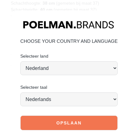
Schachthoogte:
38 cm
(gemeten bij maat 37)
Schachtwijdte:
40 cm
(gemeten bij maat 37)
Gemaakt van zacht imitatie suède
Elegante kitten heel voor extra finesse
Materiaal & verzorging
CHOOSE YOUR COUNTRY AND LANGUAGE
Het bovenwerk is gemaakt van hoogwaardig imitatie suède.
Klik hier om te kijken hoe jij het beste de schoen kan
verzorgen.
Selecteer land
Vandaag besteld = morgen verstuurd*
Selecteer taal