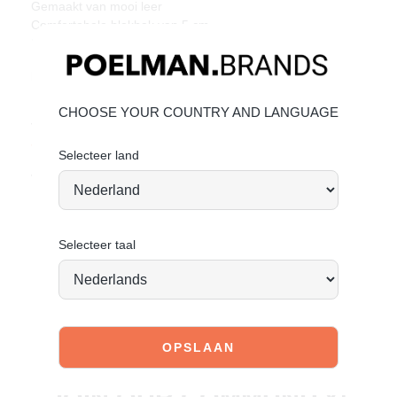
Gemaakt van mooi leer
Comfortabele blokhak van 5 cm
Praktische lusjes voor eenvoudig aantrekken
Materiaal & Verzorging
Bovenmateriaal: Leer, gevoerd met textiel.
CHOOSE YOUR COUNTRY AND LANGUAGE
Voor het onderhoud van deze leren schoenen,
bekijk de
volgende link
.
Selecteer land
Vandaag besteld = morgen verstuurd
*
Selecteer taal