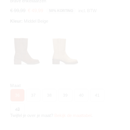
brave enkellaarzen
incl. BTW
€ 99,99
€ 49,99
50% KORTING
Kleur:
Middel Beige
Maat
36
37
38
39
40
41
42
Twijfel je over je maat?
Bekijk de maattabel
.