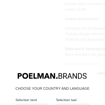
passen deze sneakers per
maten 40-46.
Unieke kenmerken:
Gemaakt van hoogwaard
Tijdloos design met een
Perfecte prijs-kwaliteit
Materiaal & Verzorging
Deze sneakers zijn gem
nubuck onderhouden
.
Vandaag besteld = mo
CHOOSE YOUR COUNTRY AND LANGUAGE
Selecteer land
Selecteer taal