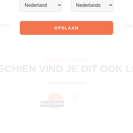
JOIN OUR COMMUNITY!
 @poelman.brands en gebruik #yespoelman op Instagram to get featu
Ontdek onze schoenen
SCHIEN VIND JE DIT OOK 