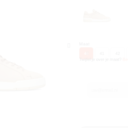
Maat
40
41
42
Twijfel je over je maat?
Be