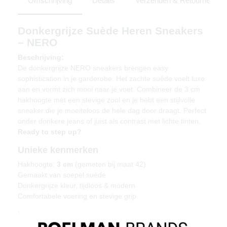
Omschrijving
Details
Verzenden & Retourneren
Donkergrijze Suède Heren Sneakers
– NERO
Beschrijving:
De donkergrijze NERO sneakers brengen easy
sophistication in je garderobe. Het zachte suède voelt luxe
aan en vormt zich mooi naar je voet. Combineer de 3 cm
hakhoogte met een stevige zool en je hebt een stijlvolle
sneaker die je moeiteloos de hele dag door draagt. Perfect
onder donkere jeans of juist als contrast met lichte tinten.
Ready to step up?
Unieke kenmerken
Hakhoogte:
3 cm
(gemeten bij maat 42)
Gemaakt van soepel suède
Donkergrijze kleur, tijdloos & modern
Comfortabele voering en stevige grip
Materiaal & verzorging