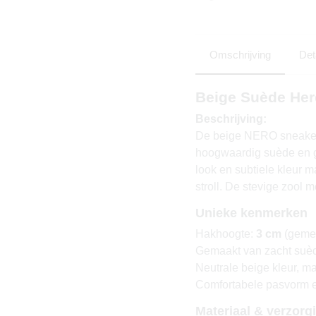
Omschrijving
Det
Beige Suède He
Beschrijving:
De beige NERO sneakers 
hoogwaardig suède en g
look en subtiele kleur m
stroll. De stevige zool m
Unieke kenmerken
Hakhoogte:
3 cm
(gemet
Gemaakt van zacht suè
Neutrale beige kleur, ma
Comfortabele pasvorm e
Materiaal & verzorg