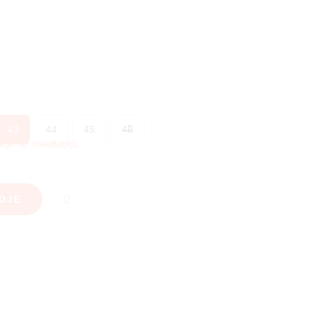
43
44
45
46
kijk de maattabel
.
DJE