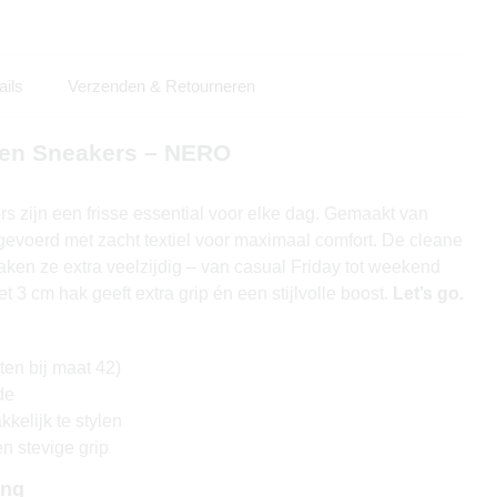
ails
Verzenden & Retourneren
ren Sneakers – NERO
zijn een frisse essential voor elke dag. Gemaakt van
evoerd met zacht textiel voor maximaal comfort. De cleane
aken ze extra veelzijdig – van casual Friday tot weekend
et 3 cm hak geeft extra grip én een stijlvolle boost.
Let’s go.
en bij maat 42)
de
kkelijk te stylen
n stevige grip
ing