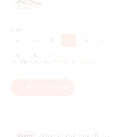
Maat
36
37
38
39
40
41
42
43
44
Twijfel je over je maat?
Bekijk de maattabel
.
IN WINKELMANDJE
KIES JE MAAT