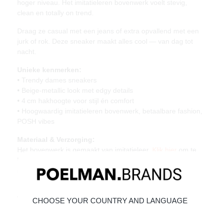
hoger niveau. Het imitatieleren bovenwerk voelt stevig,
clean en totally on trend.
Draag ze casual met een jeans of extra opvallend met een
jurk of rok. Deze sneaker maakt alles cool — van dag tot
nacht.
Unieke kenmerken:
• Trendy dames sneakers
• Beige‑metallic look met edgy details
• 4 cm hakhoogte voor stijl én comfort
• Hoogwaardig imitatieleren bovenwerk, betaalbare fashion,
POSH vibes
Materiaal & Verzorging:
Het bovenwerk is gemaakt van imitatieleer.
Klik hier
om te
lezen hoe jij jouw sneakers het beste onderhoudt. Geef je
schoenen de zorg die ze verdienen, zodat ze tijdloos mooi
blijven.
Vandaag besteld, morgen verstuurd*
CHOOSE YOUR COUNTRY AND LANGUAGE