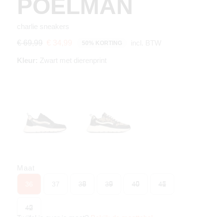
POELMAN
charlie sneakers
incl. BTW
€ 69,99
€ 34,99
50% KORTING
Kleur:
Zwart met dierenprint
Maat
36
37
38
39
40
41
42