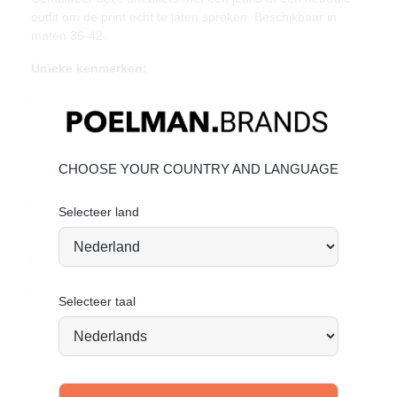
outfit om de print echt te laten spreken. Beschikbaar in
maten 36-42.
Unieke kenmerken:
Trendy panterprint voor een opvallende stijl
Gouden accenten en stevig zwart imitatieleer
Lichtgewicht ontwerp met perfecte prijs-kwaliteitverhouding
CHOOSE YOUR COUNTRY AND LANGUAGE
Materiaal & Verzorging:
Het bovenwerk is gemaakt van hoogwaardig imitatieleer en
textiel.
Selecteer land
Klik hier
om te kijken hoe jij het beste de schoen kan
verzorgen.
Vandaag besteld = morgen verstuurd*
Selecteer taal