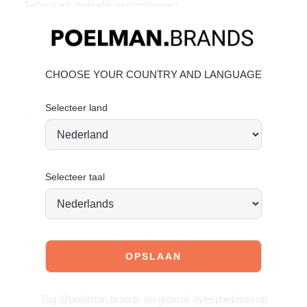
Tijdloos en makkelijk te combineren
Materiaal & verzorging
Bovenmateriaal: Leer – Voering: synthetisch
Leer onderhouden
CHOOSE YOUR COUNTRY AND LANGUAGE
Vandaag besteld = morgen verstuurd*
Selecteer land
Zomers, stijlvol en ready to go. Your new go-to.
Selecteer taal
JOIN OUR COMMUNITY!
Tag @poelman.brands en gebruik #yespoelman op