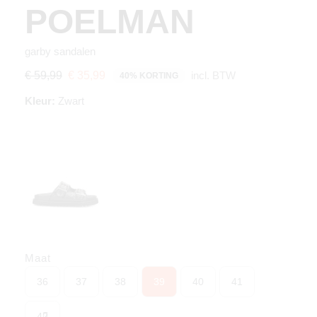
POELMAN
garby sandalen
incl. BTW
€ 59,99
€ 35,99
40% KORTING
Kleur:
Zwart
Maat
36
37
38
39
40
41
42