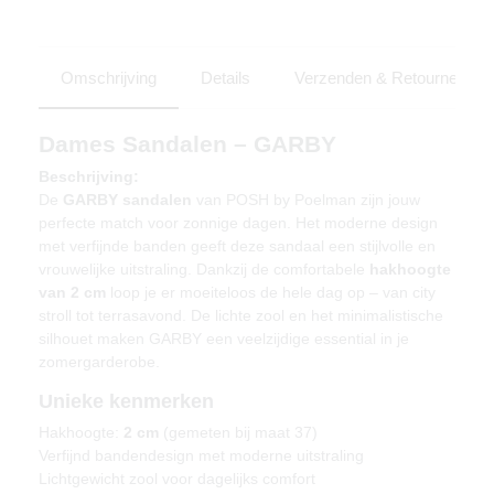
Omschrijving
Details
Verzenden & Retourneren
Dames Sandalen – GARBY
Beschrijving:
De
GARBY sandalen
van POSH by Poelman zijn jouw
perfecte match voor zonnige dagen. Het moderne design
met verfijnde banden geeft deze sandaal een stijlvolle en
vrouwelijke uitstraling. Dankzij de comfortabele
hakhoogte
van 2 cm
loop je er moeiteloos de hele dag op – van city
stroll tot terrasavond. De lichte zool en het minimalistische
silhouet maken GARBY een veelzijdige essential in je
zomergarderobe.
Unieke kenmerken
Hakhoogte:
2 cm
(gemeten bij maat 37)
Verfijnd bandendesign met moderne uitstraling
Lichtgewicht zool voor dagelijks comfort