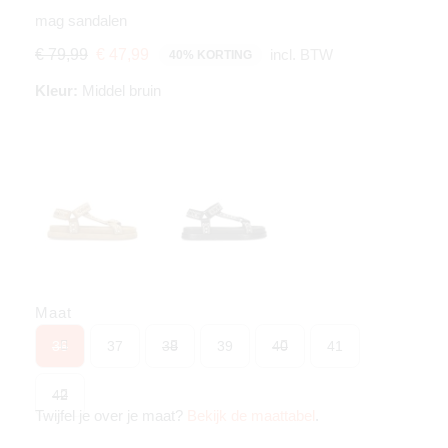
mag sandalen
incl. BTW
€ 79,99
€ 47,99
40% KORTING
Kleur:
Middel bruin
Maat
36
37
38
39
40
41
42
Twijfel je over je maat?
Bekijk de maattabel
.