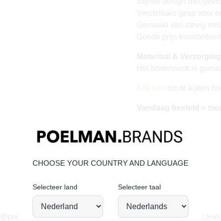
Stijlvol design met gevl
Verstelbare gesp voor 
Gemaakt van stevig imit
Goede prijs-kwaliteitve
Materiaal & Verzorging
Het bovenwerk is gemaak
Klik hier
om te kijken ho
Vandaag besteld = mo
CHOOSE YOUR COUNTRY AND LANGUAGE
Selecteer land
Selecteer taal
JOIN OUR COMMUNITY!
 @poelman.brands en gebruik #yespoelman op Instagram to get featu