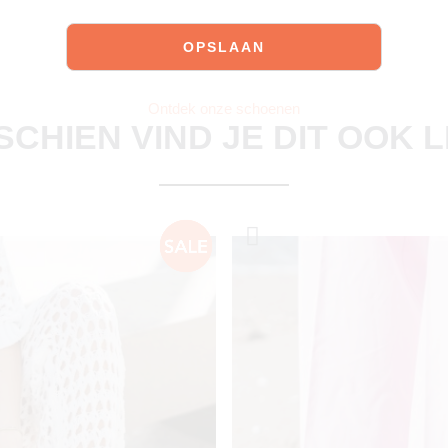
Ontdek onze schoenen
SCHIEN VIND JE DIT OOK 