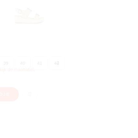
39
40
41
42
kijk de maattabel
.
DJE