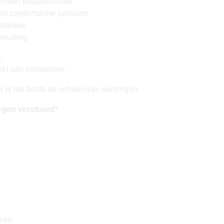
ochten espadrillezool
een comfortabele pasvorm
atieleer
rhouding
:
t van imitatieleer.
e jij het beste de schoen kan verzorgen.
rgen verstuurd*
red.