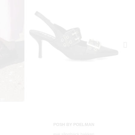
N
POSH BY POELMAN
eve slingback hakken