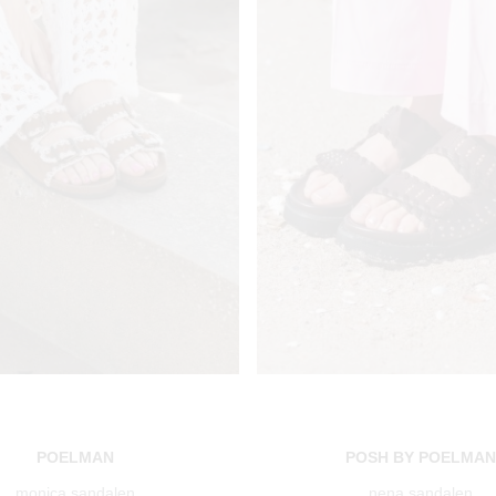
POELMAN
POSH BY POELMA
monica sandalen
nena sandalen