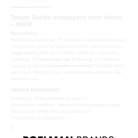
Taupe Suède Instappers voor Heren
– MICK
Beschrijving:
De MICK instapper van PS Poelman is de perfecte mix van
nonchalante klasse en dagelijks comfort. Deze variant in
taupe suède
geeft elke outfit een verfijnde, easy-going
uitstraling. De
hakhoogte van 3 cm
zorgt voor subtiele
support, terwijl het
uitneembare voetbed
flexibiliteit biedt
voor eigen inlegzolen. Een veelzijdige essential voor elke
moderne man.
Unieke kenmerken
Hakhoogte:
3 cm
(gemeten bij maat 42)
Uitneembaar voetbed – ideaal voor persoonlijke zooltjes
Stijlvol taupe suède met casual witte zool
Comfortabel en lichtgewicht
Materiaal & verzorging
Bovenmateriaal: Suède – Voering: textiel