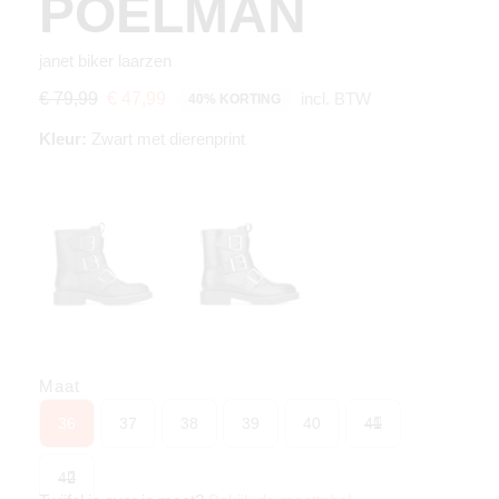
POELMAN
janet biker laarzen
incl. BTW
€ 79,99
€ 47,99
40% KORTING
Kleur:
Zwart met dierenprint
Maat
36
37
38
39
40
41
42