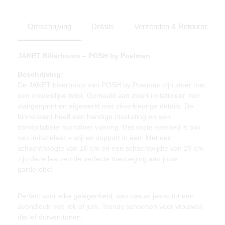
Omschrijving
Details
Verzenden & Retourneren
JANET Bikerboots – POSH by Poelman
Beschrijving:
De JANET bikerboots van POSH by Poelman zijn stoer met
een vrouwelijke twist. Gemaakt van zwart imitatieleer met
slangenprint en afgewerkt met zilverkleurige details. De
binnenkant heeft een handige ritssluiting en een
comfortabele microfiber voering. Het vaste voetbed is ook
van imitatieleer – stijl en support in één. Met een
schachthoogte van 16 cm en een schachtwijdte van 29 cm
zijn deze laarzen de perfecte toevoeging aan jouw
garderobe!
Perfect voor elke gelegenheid: van casual jeans tot een
avondlook met rok of jurk. Trendy schoenen voor vrouwen
die lef durven tonen.