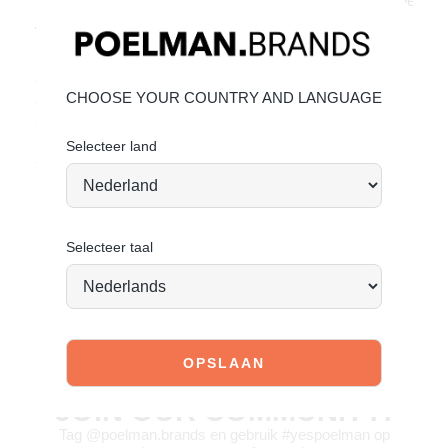
Omschrijving
Details
Verzenden & Retourneren
Deze klassieke "LIAM" chelsea boots van HABOOB hebben
een bovenwerk van mooi nubuck leer in een warme kleur
CHOOSE YOUR COUNTRY AND LANGUAGE
donkerbruin. Het instapmodel is voorzien van een
comfortabele zool met een hoogte van 3 centimeter. De
laarzen hebben een binnen voering van leer met een vast
Selecteer land
voetbed van leer.
Selecteer taal
JOIN OUR COMMUNITY!
Tag @poelman.brands en gebruik #yespoelman op