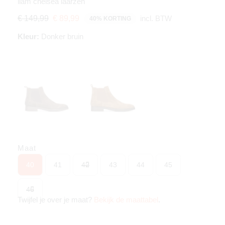
liam chelsea laarzen
incl. BTW
€ 149,99
€ 89,99
40% KORTING
Kleur:
Donker bruin
Maat
40
41
42
43
44
45
46
Twijfel je over je maat?
Bekijk de maattabel
.