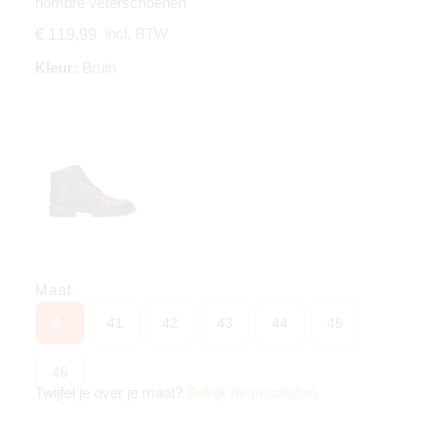
hombre veterschoenen
incl. BTW
€ 119,99
Kleur:
Bruin
Maat
40
41
42
43
44
45
46
Twijfel je over je maat?
Bekijk de maattabel
.