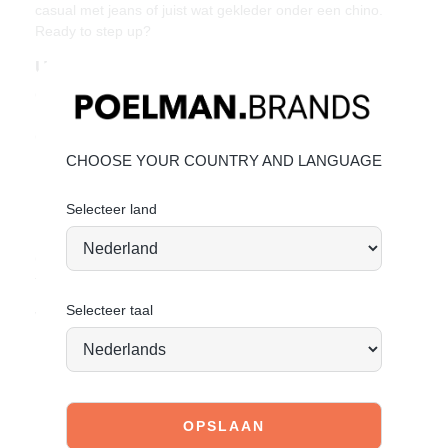
casual met jeans of juist wat gekleder onder een chino.
Ready to step up?
Unieke kenmerken:
Gemaakt van stevig en soepel leer
Hakhoogte: 3 cm
Comfortabele pasvorm met klassieke vetersluiting
CHOOSE YOUR COUNTRY AND LANGUAGE
Materiaal & Verzorging
Bovenwerk: Leer
Selecteer land
Binnenvoering: Textiel
Geef je schoenen de zorg die ze verdienen, zodat ze
tijdloos mooi blijven.
Klik hier voor de onderhoud
Selecteer taal
Vandaag besteld = morgen verstuurd
*