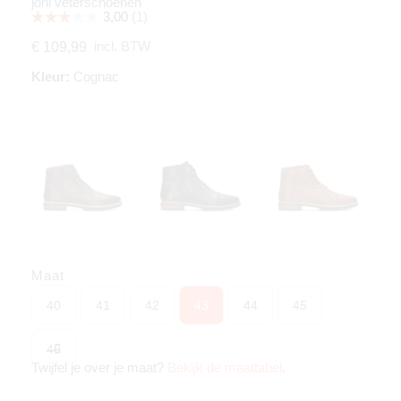
joni veterschoenen
incl. BTW
€ 109,99
Kleur:
Cognac
Maat
40
41
42
43
44
45
46
Twijfel je over je maat?
Bekijk de maattabel
.