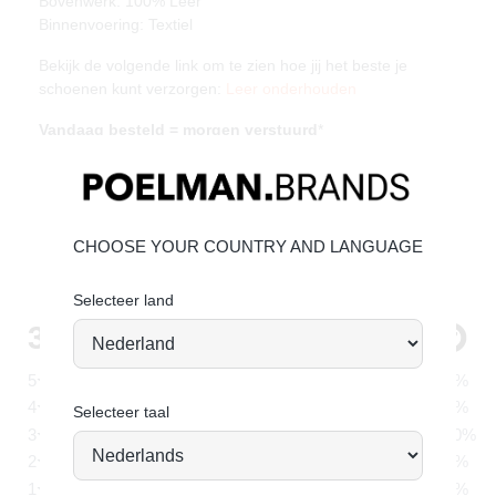
Bovenwerk: 100% Leer
Binnenvoering: Textiel
Bekijk de volgende link om te zien hoe jij het beste je
schoenen kunt verzorgen:
Leer onderhouden
Vandaag besteld = morgen verstuurd
*
CHOOSE YOUR COUNTRY AND LANGUAGE
Selecteer land
Selecteer taal