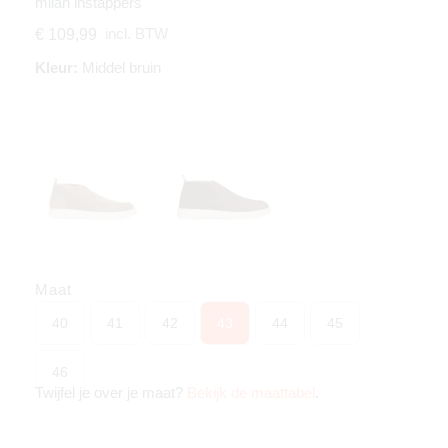
milan instappers
incl. BTW
€ 109,99
Kleur:
Middel bruin
Maat
40
41
42
43
44
45
46
Twijfel je over je maat?
Bekijk de maattabel
.