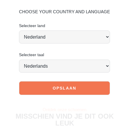
Leer onderhouden
CHOOSE YOUR COUNTRY AND LANGUAGE
Vandaag besteld = morgen verstuurd*
Selecteer land
Selecteer taal
JOIN OUR COMMUNITY!
Tag @poelman.brands en gebruik #yespoelman op
Instagram to get featured.
Ontdek onze schoenen
MISSCHIEN VIND JE DIT OOK
LEUK