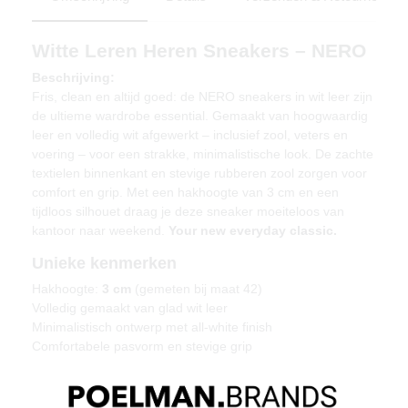
Witte Leren Heren Sneakers – NERO
Beschrijving:
Fris, clean en altijd goed: de NERO sneakers in wit leer zijn
de ultieme wardrobe essential. Gemaakt van hoogwaardig
leer en volledig wit afgewerkt – inclusief zool, veters en
voering – voor een strakke, minimalistische look. De zachte
textielen binnenkant en stevige rubberen zool zorgen voor
comfort en grip. Met een hakhoogte van 3 cm en een
tijdloos silhouet draag je deze sneaker moeiteloos van
kantoor naar weekend.
Your new everyday classic.
Unieke kenmerken
Hakhoogte:
3 cm
(gemeten bij maat 42)
Volledig gemaakt van glad wit leer
Minimalistisch ontwerp met all-white finish
Comfortabele pasvorm en stevige grip
Materiaal & verzorging
Bovenmateriaal: leer – Voering: textiel