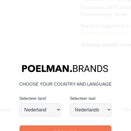
Bovenwerk: 100% Suè
Binnenvoering: Textiel
Bekijk de volgende link 
Suède onderhouden
Vandaag besteld = mo
CHOOSE YOUR COUNTRY AND LANGUAGE
Selecteer land
Selecteer taal
JOIN OUR COMMUNITY!
 @poelman.brands en gebruik #yespoelman op Instagram to get featu