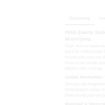
Omschrijving
Det
IVAR Zwarte Suè
Beschrijving:
Strak, stoer en super co
met al je outfits matcht
chunky witte zool voor d
chino of een relaxte w
stijlvol in één. Let’s go.
Unieke kenmerken:
Gemaakt van hoogwaard
Minimalistisch design me
Witte chunky zool met g
Materiaal & Verzorg