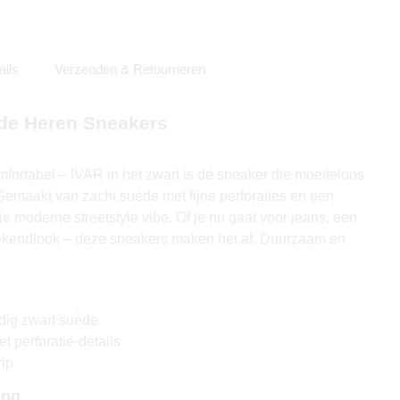
ails
Verzenden & Retourneren
de Heren Sneakers
mfortabel – IVAR in het zwart is dé sneaker die moeiteloos
. Gemaakt van zacht suède met fijne perforaties en een
ie moderne streetstyle vibe. Of je nu gaat voor jeans, een
eekendlook – deze sneakers maken het af. Duurzaam en
ig zwart suède
t perforatie-details
rip
ing