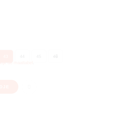
43
44
45
46
kijk de maattabel
.
DJE