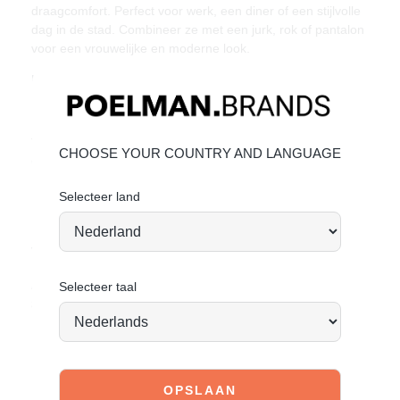
draagcomfort. Perfect voor werk, een diner of een stijlvolle
dag in de stad. Combineer ze met een jurk, rok of pantalon
voor een vrouwelijke en moderne look.
Unieke kenmerken
Hakhoogte:
4 cm
(gemeten bij maat 37)
Elegant en vrouwelijk design
Tijdloos model dat eenvoudig te combineren is
CHOOSE YOUR COUNTRY AND LANGUAGE
Comfortabele hak voor dagelijks gebruik
Materiaal & verzorging
Selecteer land
Bovenmateriaal: synthetisch – Voering: synthetisch
Vandaag besteld = morgen verstuurd*
Elegant, stijlvol en moeiteloos te combineren. Your new go-
Selecteer taal
to.