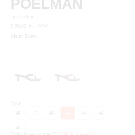
POELMAN
lucy hakken
incl. BTW
€ 69,99
Kleur:
Zwart
Maat
36
37
38
39
40
41
42
Twijfel je over je maat?
Bekijk de maattabel
.