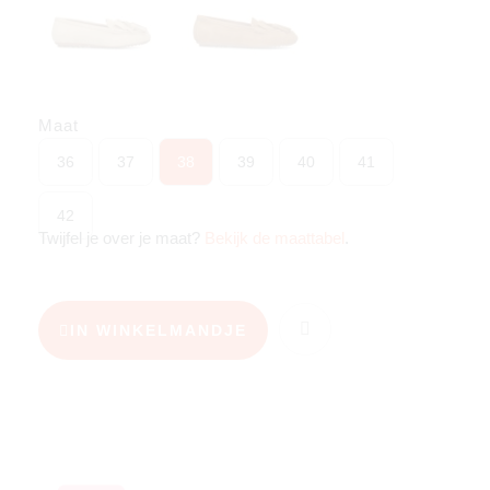
Maat
36
37
38
39
40
41
42
Twijfel je over je maat?
Bekijk de maattabel
.
IN WINKELMANDJE
KIES JE MAAT