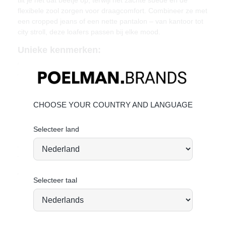
flexibele zool zorgen voor draagcomfort. Combineer ze met
een cropped jeans of een nette pantalon – van kantoor tot
city stroll, deze loafers passen bij elke mood.
Unieke kenmerken:
Gemaakt van zacht suède
Comfortabele hak van 1 cm
Stijlvolle tassel afwerking
Materiaal & Verzorging
CHOOSE YOUR COUNTRY AND LANGUAGE
Bovenwerk: Suède
Binnenvoering: Textiel
Selecteer land
Geef je schoenen de zorg die ze verdienen, zodat ze
tijdloos mooi blijven.
Suède onderhouden
Vandaag besteld = morgen verstuurd
*
Selecteer taal