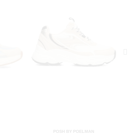
N
POSH BY POELMAN