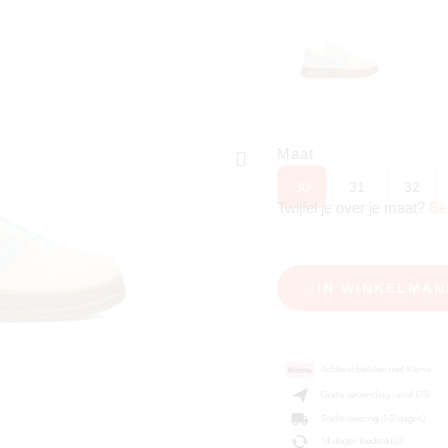
Maat
30
31
32
Twijfel je over je maat?
Be
IN WINKELMAN