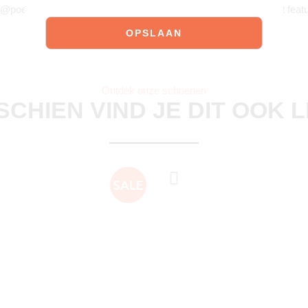
 @poelman.brands en gebruik #yespoelman op Instagram to get featu
Ontdek onze schoenen
SCHIEN VIND JE DIT OOK 