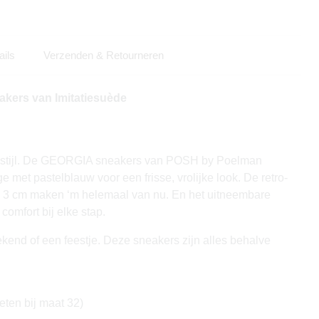
ails
Verzenden & Retourneren
akers van Imitatiesuède
 in stijl. De GEORGIA sneakers van POSH by Poelman
met pastelblauw voor een frisse, vrolijke look. De retro-
n 3 cm maken ‘m helemaal van nu. En het uitneembare
comfort bij elke stap.
ekend of een feestje. Deze sneakers zijn alles behalve
ten bij maat 32)