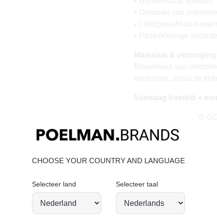
• Uitneembaar voetbed
• Gemaakt van imitatiel
• Lichtgewicht zool met 
• Pastelkleurige accent
Materiaal & verzorging
Bovenwerk van imitatiel
verdienen, zodat ze tijd
Vandaag besteld = mo
Stand tall. Stay bold. 
CHOOSE YOUR COUNTRY AND LANGUAGE
Selecteer land
Selecteer taal
JOIN OUR COMMUNITY!