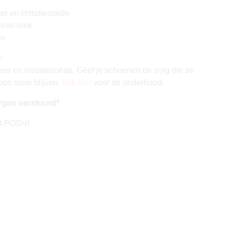
eer en imitatiesuède
retro-look
en
:
eer en imitatiesuède. Geef je schoenen de zorg die ze
loos mooi blijven.
Klik hier
voor de onderhoud.
rgen verstuurd*
GO POSH!