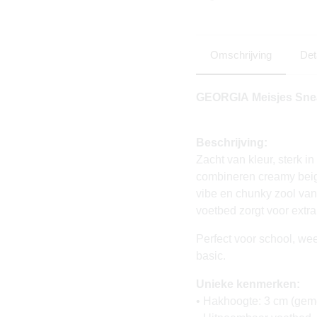
Omschrijving
Det
GEORGIA
Meisjes Sne
Beschrijving:
Zacht van kleur, sterk
combineren creamy beige 
vibe en chunky zool va
voetbed zorgt voor extra 
Perfect voor school, we
basic.
Unieke kenmerken:
• Hakhoogte: 3 cm (geme