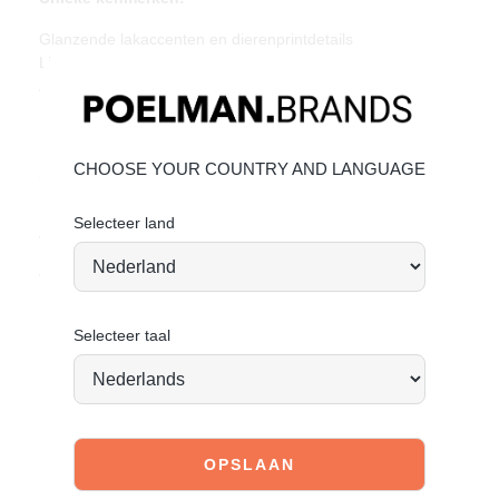
Glanzende lakaccenten en dierenprintdetails
Lichtgewicht zool voor extra draagcomfort
Ademend mesh gecombineerd met imitatie suède
Materiaal & Verzorging:
Het bovenwerk is gemaakt van ademend mesh en imitatie
CHOOSE YOUR COUNTRY AND LANGUAGE
suède.
Klik hier
om te kijken hoe jij het beste de schoen kan
Selecteer land
verzorgen.
Vandaag besteld = morgen verstuurd*
Selecteer taal