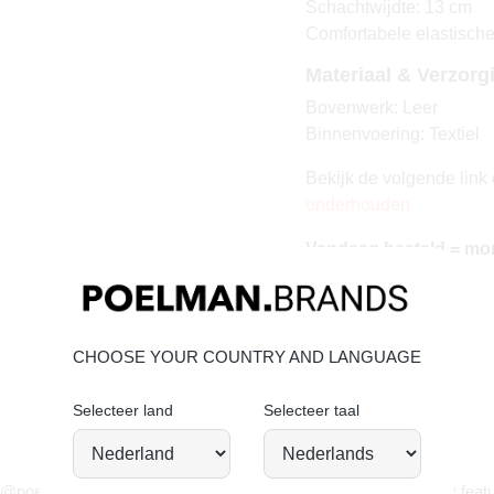
Schachtwijdte: 13 cm
Comfortabele elastische
Materiaal & Verzorg
Bovenwerk: Leer
Binnenvoering: Textiel
Bekijk de volgende link
onderhouden
Vandaag besteld = mo
CHOOSE YOUR COUNTRY AND LANGUAGE
Selecteer land
Selecteer taal
JOIN OUR COMMUNITY!
 @poelman.brands en gebruik #yespoelman op Instagram to get featu