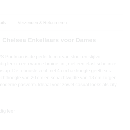
ails
Verzenden & Retourneren
n Chelsea Enkellaars voor Dames
 Poelman is de perfecte mix van stoer en stijlvol.
g leer in een warme bruine tint, met een elastische inzet
nstap. De robuuste zool met 4 cm hakhoogte geeft extra
schachthoogte van 20 cm en schachtwijdte van 13 cm zorgen
moderne pasvorm. Ideaal voor zowel casual looks als city
ig leer