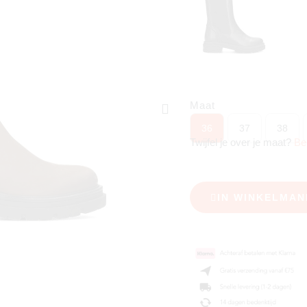
Maat
36
37
38
Twijfel je over je maat?
Be
IN WINKELMAN