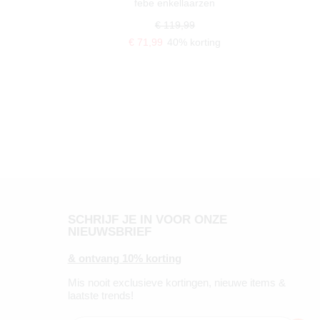
febe enkellaarzen
€ 119,99
€ 71,99
40% korting
SCHRIJF JE IN VOOR ONZE
NIEUWSBRIEF
& ontvang 10% korting
Mis nooit exclusieve kortingen, nieuwe items &
laatste trends!