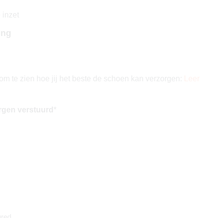
 inzet
ing
 om te zien hoe jij het beste de schoen kan verzorgen:
Leer
rgen verstuurd
*
red.