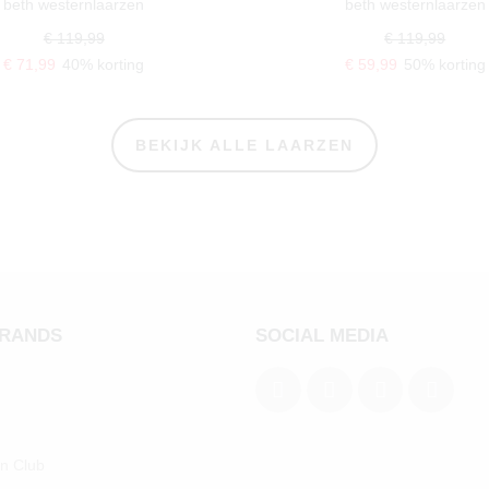
beth westernlaarzen
beth westernlaarzen
€ 119,99
€ 119,99
€ 71,99
40% korting
€ 59,99
50% korting
BEKIJK ALLE LAARZEN
BRANDS
SOCIAL MEDIA
an Club