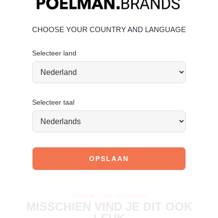
Bovenmateriaal: suède – Voering: textiel
Suède onderhouden
CHOOSE YOUR COUNTRY AND LANGUAGE
Vandaag besteld = morgen verstuurd*
Selecteer land
Selecteer taal
JOIN OUR COMMUNITY!
Tag @poelman.brands en gebruik #yespoelman op
Instagram to get featured.
Ontdek onze schoenen
MISSCHIEN VIND JE DIT OOK