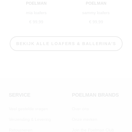
POELMAN
POELMAN
mia loafers
sammy loafers
€ 99,99
€ 99,99
BEKIJK ALLE LOAFERS & BALLERINA'S
SERVICE
POELMAN BRANDS
Veel gestelde vragen
Over ons
Verzending & Levering
Onze merken
Retourneren
Join the Poelman Club