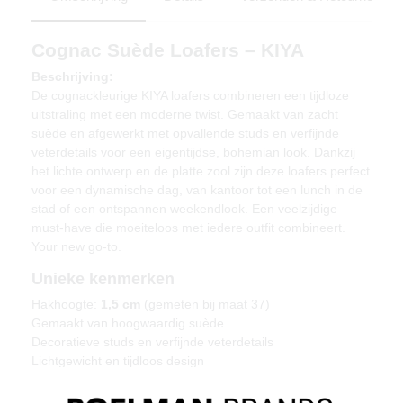
Cognac Suède Loafers – KIYA
Beschrijving:
De cognackleurige KIYA loafers combineren een tijdloze
uitstraling met een moderne twist. Gemaakt van zacht
suède en afgewerkt met opvallende studs en verfijnde
veterdetails voor een eigentijdse, bohemian look. Dankzij
het lichte ontwerp en de platte zool zijn deze loafers perfect
voor een dynamische dag, van kantoor tot een lunch in de
stad of een ontspannen weekendlook. Een veelzijdige
must-have die moeiteloos met iedere outfit combineert.
Your new go-to.
Unieke kenmerken
Hakhoogte:
1,5 cm
(gemeten bij maat 37)
Gemaakt van hoogwaardig suède
Decoratieve studs en verfijnde veterdetails
Lichtgewicht en tijdloos design
Materiaal & verzorging