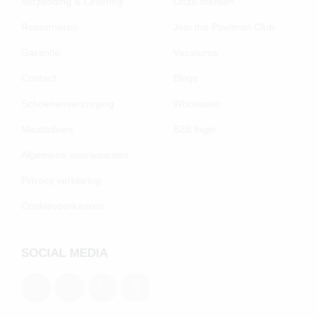
Verzending & Levering
Onze merken
Retourneren
Join the Poelman Club
Garantie
Vacatures
Contact
Blogs
Schoenenverzorging
Wholesale
Maatadvies
B2B login
Algemene voorwaarden
Privacy verklaring
Cookievoorkeuren
SOCIAL MEDIA