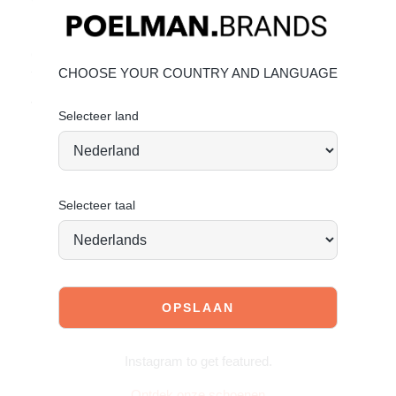
Bovenwerk: Suède
Binnenvoering: Textiel
Geef je schoenen de zorg die ze verdienen, zodat ze
CHOOSE YOUR COUNTRY AND LANGUAGE
tijdloos mooi blijven.
Suède onderhouden
Vandaag besteld = morgen verstuurd
*
Selecteer land
Selecteer taal
JOIN OUR COMMUNITY!
Tag @poelman.brands en gebruik #yespoelman op
Instagram to get featured.
Ontdek onze schoenen