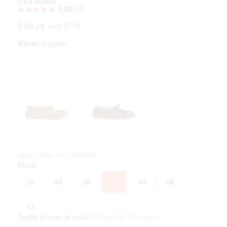
yara loafers
incl. BTW
€ 99,99
Kleur:
Cognac
Nog 1 paar op voorraad
Maat
36
37
38
39
40
41
42
Twijfel je over je maat?
Bekijk de maattabel
.