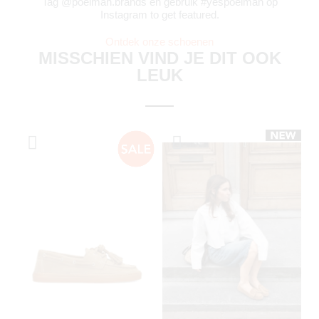
Tag @poelman.brands en gebruik #yespoelman op
Instagram to get featured.
Ontdek onze schoenen
MISSCHIEN VIND JE DIT OOK
LEUK