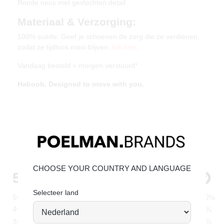
Ronde neus met gevlochten detail
Materiaal & Verzorging:
100% suède. Geef je schoenen de zorg die ze verdienen,
zodat ze tijdloos mooi blijven.
klik hier
.
Vandaag besteld = morgen verstuurd*
Haboob. Designed to move with you.
CHOOSE YOUR COUNTRY AND LANGUAGE
Selecteer land